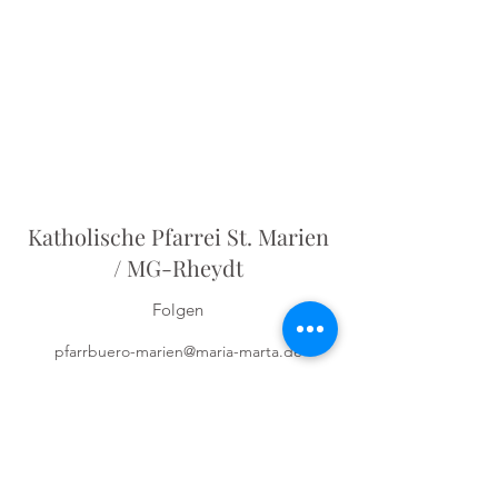
Katholische Pfarrei St. Marien
/ MG-Rheydt
Folgen
pfarrbuero-marien@maria-marta.de
Pfarrbüro:
02166-623070
Odenkirchener Str. 5
41236 Mönchengladbach