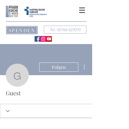
SPENDEN
Tel: 02166-623070
Weitere Optionen
Folgen
Guest
Guest