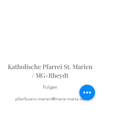
Katholische Pfarrei St. Marien
/ MG-Rheydt
Folgen
pfarrbuero-marien@maria-marta.de
Pfarrbüro:
02166-623070
Odenkirchener Str. 5
41236 Mönchengladbach