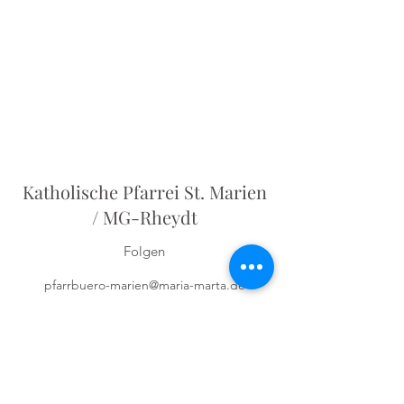
Katholische Pfarrei St. Marien
/ MG-Rheydt
Folgen
pfarrbuero-marien@maria-marta.de
Pfarrbüro:
02166-623070
Odenkirchener Str. 5
41236 Mönchengladbach