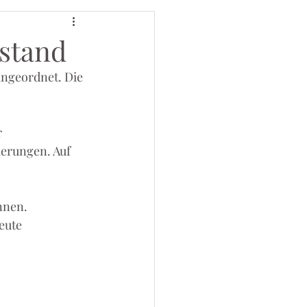
stand
ngeordnet. Die 
 
erungen. Auf 
nnen.
eute 