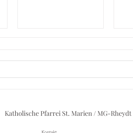
Iris
Herbert Grönemeyer - Ein
Vortrag von Philipp Holstein
Katholische Pfarrei St. Marien / MG-Rheydt
Kontakt