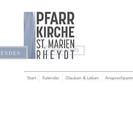
Tel: 02166-623070
PENDEN
Start
Kalender
Glauben & Leben
Ansprechpartn