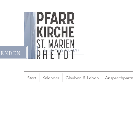
Tel: 02166-623070
PENDEN
Start
Kalender
Glauben & Leben
Ansprechpartn