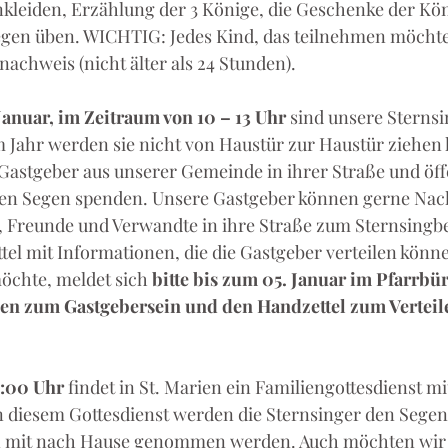
inkleiden, Erzählung der 3 Könige, die Geschenke der Kön
gen üben. WICHTIG: Jedes Kind, das teilnehmen möchte,
nachweis (nicht älter als 24 Stunden).
 Januar, im Zeitraum von 10 – 13 Uhr
 sind unsere Sternsi
 Jahr werden sie nicht von Haustür zur Haustür ziehen 
Gastgeber aus unserer Gemeinde in ihrer Straße und öffe
en Segen spenden. Unsere Gastgeber können gerne Nach
 Freunde und Verwandte in ihre Straße zum Sternsingbe
tel mit Informationen, die die Gastgeber verteilen könn
öchte, meldet sich 
bitte bis zum 05. Januar im Pfarrbür
n zum Gastgebersein und den Handzettel zum Verteile
0:00 Uhr 
findet in St. Marien ein Familiengottesdienst mi
In diesem Gottesdienst werden die Sternsinger den Sege
n mit nach Hause genommen werden. Auch möchten wir 