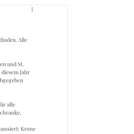
inden. Alle 
en und St. 
n diesem Jahr 
abgegeben 
ür alle 
Schranke, 
passiert: Krone 