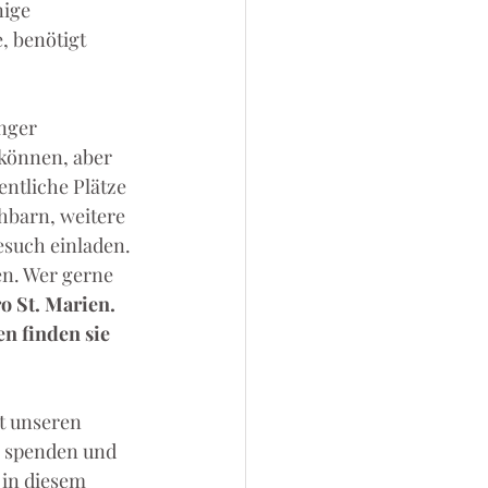
ige 
 benötigt 
nger 
können, aber 
ntliche Plätze 
barn, weitere 
such einladen. 
en. Wer gerne 
o St. Marien. 
n finden sie 
t unseren 
n spenden und 
in diesem 