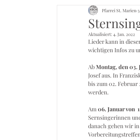
Pfarrei St. Marien
3
Sternsin
Aktualisiert:
4. Jan. 2022
Lieder kann in diese
wichtigen Infos zu u
Ab 
Montag, den 03. 
Josef aus. In Franzi
bis zum 02. Februar
werden. 
Am 
06. Januar von  
Sernsingerinnen und 
danach gehen wir in
Vorbereitungstreffen