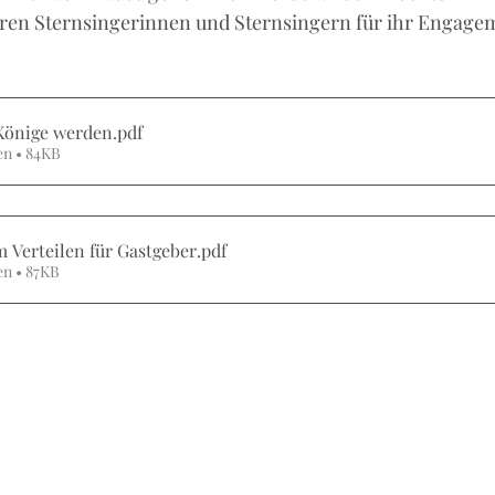
seren Sternsingerinnen und Sternsingern für ihr Engage
 Könige werden
.pdf
en • 84KB
 Verteilen für Gastgeber
.pdf
en • 87KB