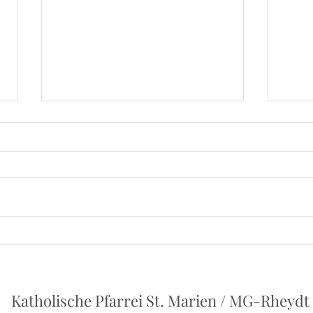
Iris
Herbert Grönemeyer - Ein
Vortrag von Philipp Holstein
Katholische Pfarrei St. Marien / MG-Rheydt