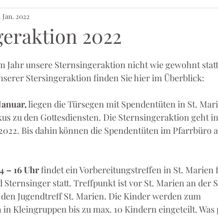
. Jan. 2022
geraktion 2022
m Jahr unsere Sternsingeraktion nicht wie gewohnt stattf
nserer Stersingeraktion finden Sie hier im Überblick:
Januar,
 liegen die Türsegen mit Spendentüten in St. Mari
skus zu den Gottesdiensten. Die Sternsingeraktion geht i
 2022. Bis dahin können die Spendentüten im Pfarrbüro 
14 – 16 Uhr
 findet ein Vorbereitungstreffen in St. Marien f
Sternsinger statt. Treffpunkt ist vor St. Marien an der 
 den Jugendtreff St. Marien. Die Kinder werden zum 
 in Kleingruppen bis zu max. 10 Kindern eingeteilt. Was 