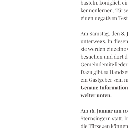
basteln, königlich e
kennenlernen, Türse
einen negativen Test
Am Samstag, den 
8.
unterwegs. In diesem
sie werden einzelne 
besuchen und dort d
Gemeindemitglieder,
Dazu gibt es Handzet
ein Gastgeber sein m
Genaue Informatione
weiter unten. 
Am 
16. Januar um 1
Sternsingern statt. 
die Türsegen könne