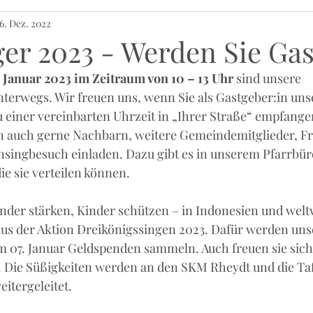
6. Dez. 2022
ger 2023 - Werden Sie Ga
. Januar 2023 im Zeitraum von 10 – 13 Uhr
 sind unsere 
terwegs. Wir freuen uns, wenn Sie als Gastgeber:in uns
 einer vereinbarten Uhrzeit in „Ihrer Straße“ empfangen.
n auch gerne Nachbarn, weitere Gemeindemitglieder, F
singbesuch einladen. Dazu gibt es in unserem Pfarrbür
ie sie verteilen können.
der stärken, Kinder schützen – in Indonesien und weltw
us der Aktion Dreikönigssingen 2023. Dafür werden uns
m 07. Januar Geldspenden sammeln. Auch freuen sie sich
 Die Süßigkeiten werden an den SKM Rheydt und die Tafe
tergeleitet. 