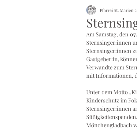
Pfarrei St. Marien
2
Sternsin
Am Samstag, den 
07
Sternsinger:innen un
Sternsinger:innen zu
Gastgeber:in, könne
Verwandte zum Stern
mit Informationen, d
Unter dem Motto „Kin
Kinderschutz im Fok
Sternsinger:innen a
Süßigkeitenspenden.
Mönchengladbach wei