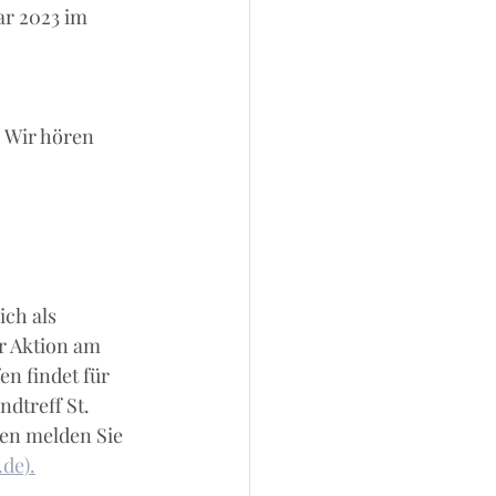
ar 2023 im 
 Wir hören 
ch als 
r Aktion am 
n findet für 
dtreff St. 
nen melden Sie 
de).