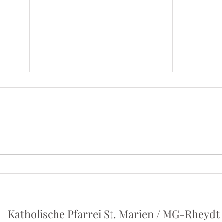
Iris
Herbert Grönemeyer - Ein
Vortrag von Philipp Holstein
Katholische Pfarrei St. Marien / MG-Rheydt