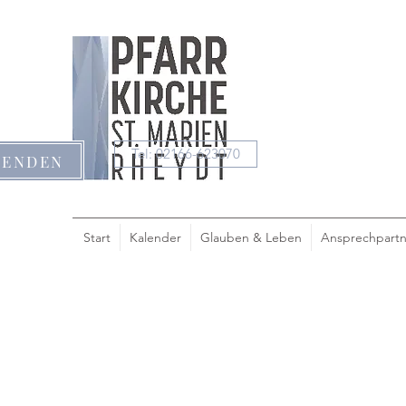
Tel: 02166-623070
PENDEN
Start
Kalender
Glauben & Leben
Ansprechpartn