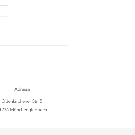
h Folk im Trostraum
Adresse
Odenkirchener Str. 5
1236 Mönchengladbach