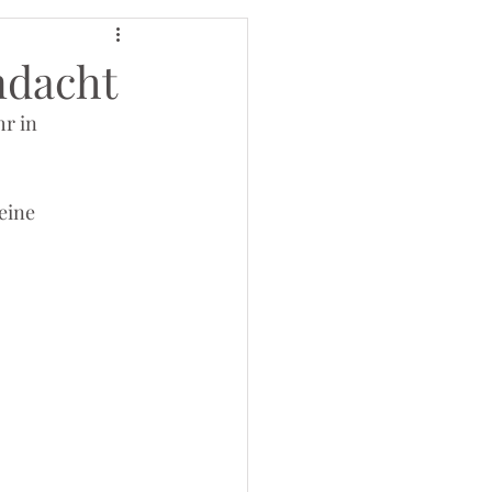
ndacht
r in 
eine 