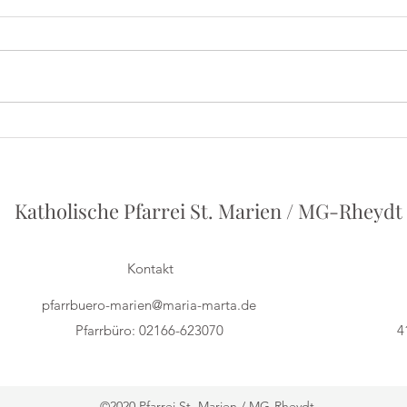
Iris
Herbert Grönemeyer - Ein
Vortrag von Philipp Holstein
Katholische Pfarrei St. Marien / MG-Rheydt
Kontakt
pfarrbuero-marien@maria-marta.de
Pfarrbüro: 02166-623070
4
©2020 Pfarrei St. Marien / MG-Rheydt