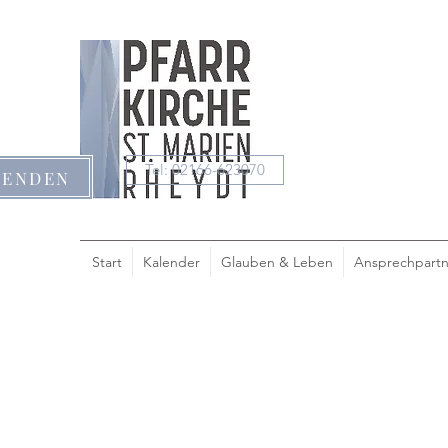
Tel: 02166-623070
PENDEN
Start
Kalender
Glauben & Leben
Ansprechpartn