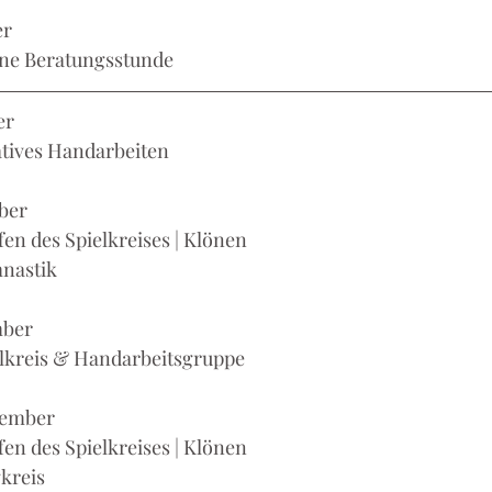
er
ffene Beratungsstunde
er
eatives Handarbeiten
ber
ffen des Spielkreises | Klönen 
mnastik
mber
pielkreis & Handarbeitsgruppe
vember
effen des Spielkreises | Klönen
gkreis