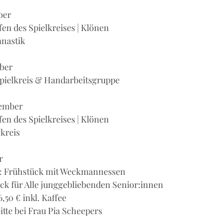
ber
ffen des Spielkreises | Klönen 
mnastik
ber
: Spielkreis & Handarbeitsgruppe
vember
effen des Spielkreises | Klönen
gkreis
r
hr: Frühstück mit Weckmannessen
ück für Alle junggebliebenden Senior:innen
6,50 € inkl. Kaffee
tte bei Frau Pia Scheepers