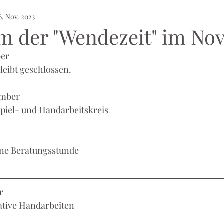
6. Nov. 2023
 der "Wendezeit" im No
ber
bleibt geschlossen.
ember
 Spiel- und Handarbeitskreis
r
ffene Beratungsstunde
r
reative Handarbeiten