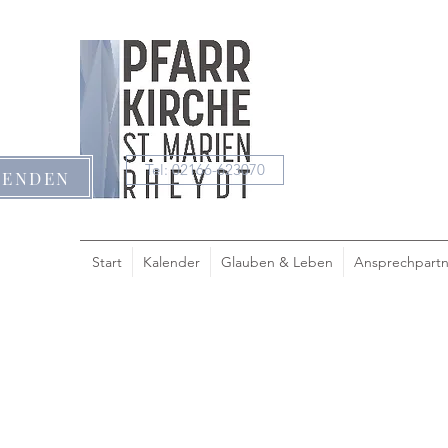
Tel: 02166-623070
PENDEN
Start
Kalender
Glauben & Leben
Ansprechpartn