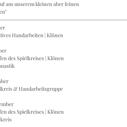
auf aus unserem kleinen aber feinen 
en" 
er
eatives Handarbeiten | Klönen
ber
ffen des Spielkreises | Klönen 
mnastik
mber
pielkreis & Handarbeitsgruppe
vember
effen des Spielkreises | Klönen
gkreis