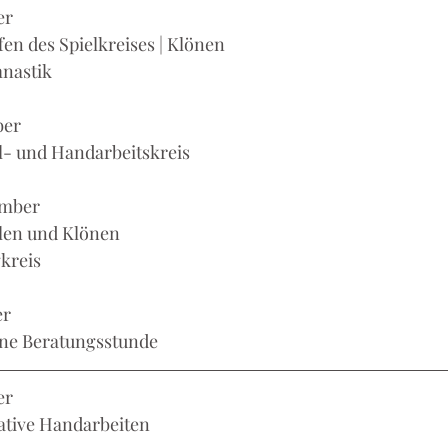
er
effen des Spielkreises | Klönen
mnastik
ber
iel- und Handarbeitskreis
ember
ielen und Klönen
gkreis
er
ffene Beratungsstunde
er
reative Handarbeiten