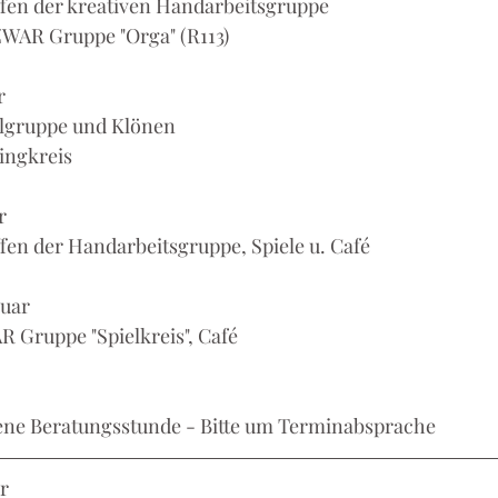
reffen der kreativen Handarbeitsgruppe
: ZWAR Gruppe "Orga" (R113)
r
pielgruppe und Klönen
Singkreis
r
effen der Handarbeitsgruppe, Spiele u. Café
ruar
AR Gruppe "Spielkreis", Café
ffene Beratungsstunde - Bitte um Terminabsprache
r