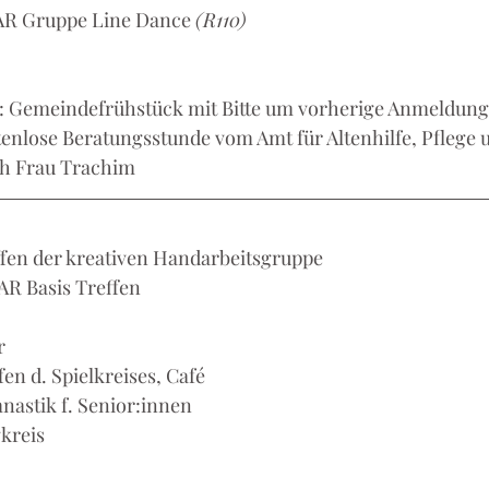
WAR Gruppe Line Dance 
(R110)
hr: Gemeindefrühstück mit Bitte um vorherige Anmeldung
ostenlose Beratungsstunde vom Amt für Altenhilfe, Pfleg
urch Frau Trachim
reffen der kreativen Handarbeitsgruppe
WAR Basis Treffen
r
ffen d. Spielkreises, Café
mnastik f. Senior:innen
gkreis