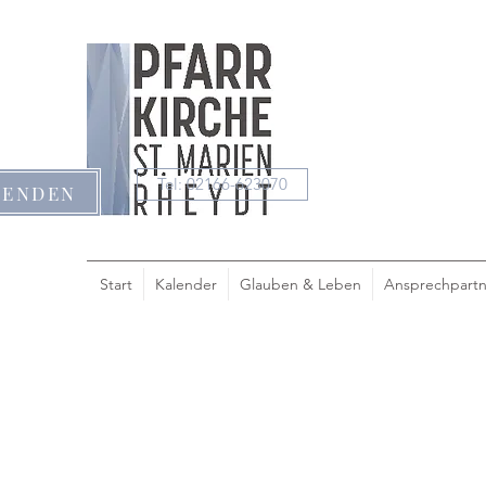
Tel: 02166-623070
PENDEN
Start
Kalender
Glauben & Leben
Ansprechpartn