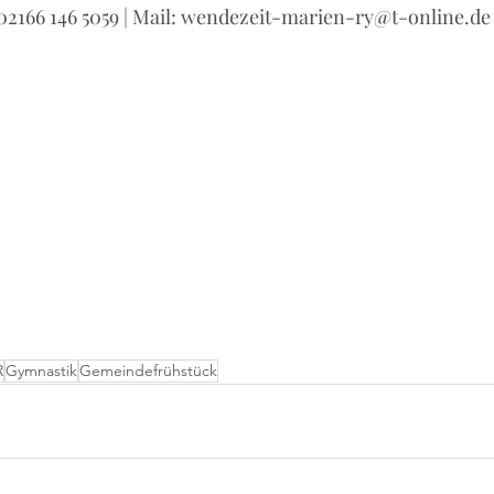
 02166 146 5059 | Mail: wendezeit-marien-ry@t-online.de
R
Gymnastik
Gemeindefrühstück