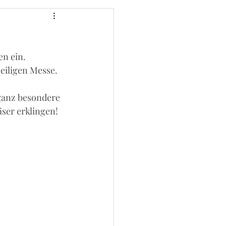
en ein.
eiligen Messe.
 ganz besondere 
äser erklingen!