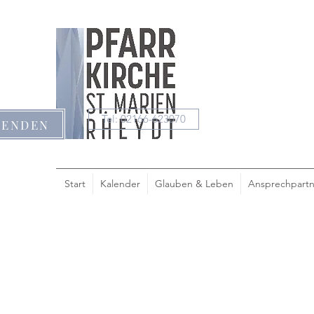
Tel: 02166-623070
PENDEN
Start
Kalender
Glauben & Leben
Ansprechpartn