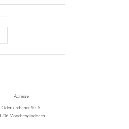
h Folk im Trostraum
Adresse
Odenkirchener Str. 5
1236 Mönchengladbach