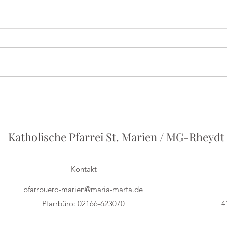
Iris
Herbert Grönemeyer - Ein
Vortrag von Philipp Holstein
Katholische Pfarrei St. Marien / MG-Rheydt
Kontakt
pfarrbuero-marien@maria-marta.de
Pfarrbüro: 02166-623070
4