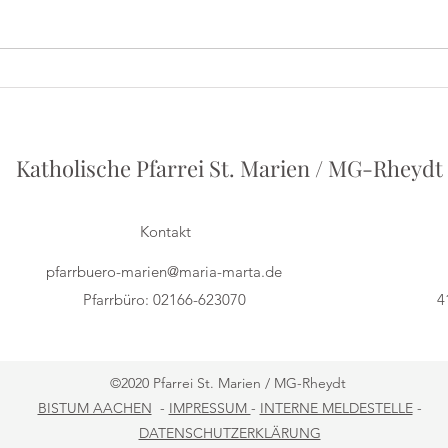
Iris
Herbert Grönemeyer - Ein
Vortrag von Philipp Holstein
Katholische Pfarrei St. Marien / MG-Rheydt
Kontakt
pfarrbuero-marien@maria-marta.de
Pfarrbüro: 02166-623070
4
©2020 Pfarrei St. Marien / MG-Rheydt
BISTUM AACHEN
-
IMPRESSUM
-
INTERNE MELDESTELLE
-
DATENSCHUTZERKLÄRUNG