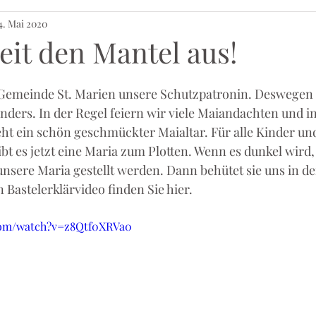
4. Mai 2020
eit den Mantel aus!
e Gemeinde St. Marien unsere Schutzpatronin. Deswegen 
ers. In der Regel feiern wir viele Maiandachten und in
eht ein schön geschmückter Maialtar. Für alle Kinder und
t es jetzt eine Maria zum Plotten. Wenn es dunkel wird,
nsere Maria gestellt werden. Dann behütet sie uns in de
 Bastelerklärvideo finden Sie hier.
com/watch?v=z8Qtf0XRVa0