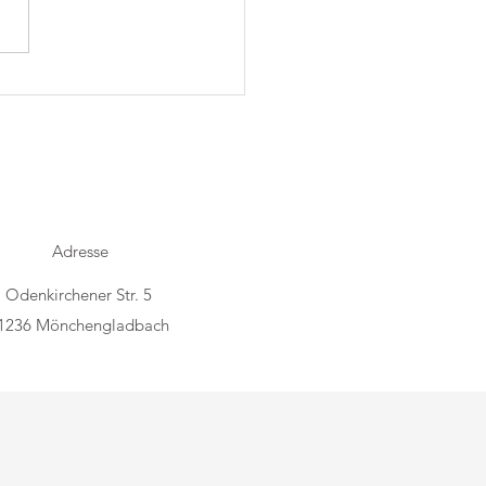
h Folk im Trostraum
Adresse
Odenkirchener Str. 5
1236 Mönchengladbach