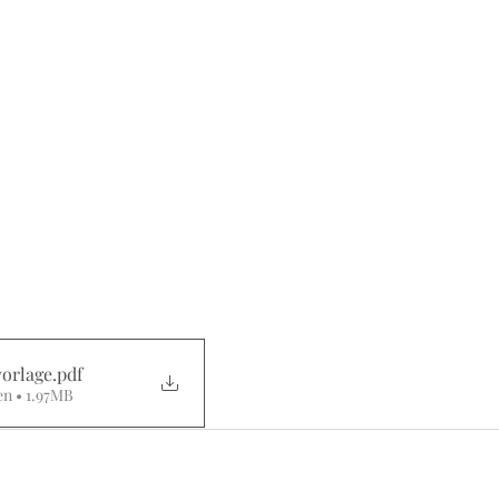
vorlage
.pdf
n • 1.97MB