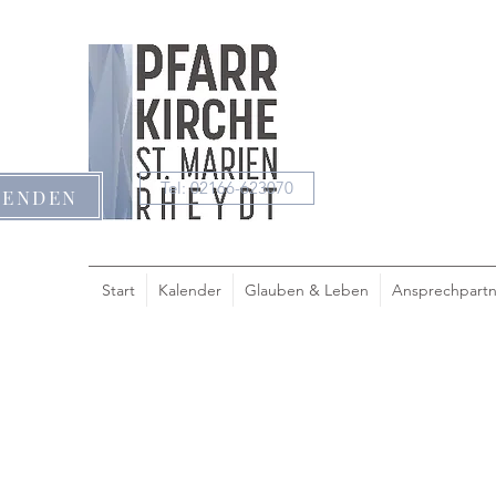
Tel: 02166-623070
PENDEN
Start
Kalender
Glauben & Leben
Ansprechpartn