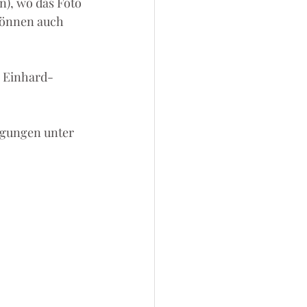
n), wo das Foto 
können auch 
 Einhard-
gungen unter 