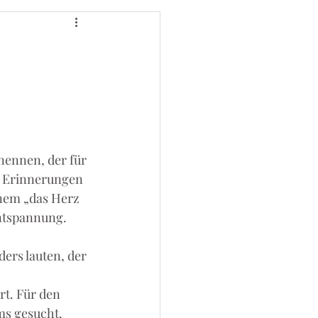
ennen, der für 
n Erinnerungen 
inem „das Herz 
Entspannung. 
ers lauten, der 
t. Für den 
ms gesucht. 