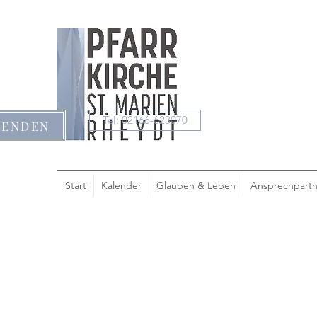
Tel: 02166-623070
PENDEN
Start
Kalender
Glauben & Leben
Ansprechpartn