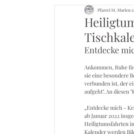
Pfarrei St. Marien
2
Heiligtum
Tischkal
Entdecke mic
Ankommen, Ruhe find
sie eine besondere B
verbunden ist, der ei
aufgeht". An diesen 
„Entdecke mich - Kra
ab Januar 2022 insge
Heiligtumsfahrten i
Kalender werden Bil