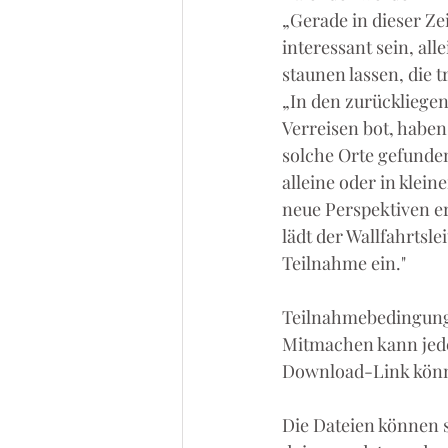
„Gerade in dieser Ze
interessant sein, al
staunen lassen, die 
„In den zurückliege
Verreisen bot, haben
solche Orte gefunden
alleine oder in klei
neue Perspektiven er
lädt der Wallfahrtsl
Teilnahme ein."
Teilnahmebedingun
Mitmachen kann jede*
Download-Link könn
Die Dateien können 