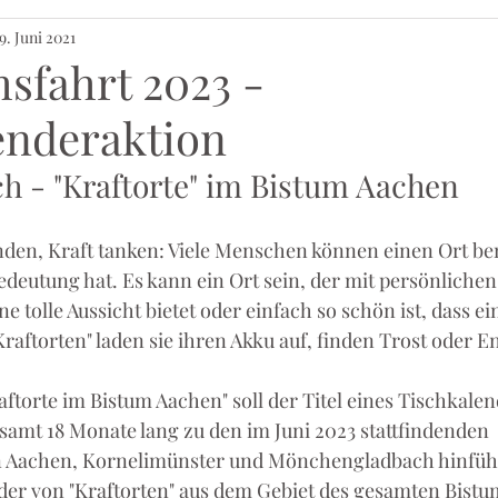
9. Juni 2021
sfahrt 2023 -
enderaktion
h - "Kraftorte" im Bistum Aachen
en, Kraft tanken: Viele Menschen können einen Ort ben
edeutung hat. Es kann ein Ort sein, der mit persönliche
ne tolle Aussicht bietet oder einfach so schön ist, dass e
"Kraftorten" laden sie ihren Akku auf, finden Trost oder 
ftorte im Bistum Aachen" soll der Titel eines Tischkalend
samt 18 Monate lang zu den im Juni 2023 stattfindenden 
n Aachen, Kornelimünster und Mönchengladbach hinführ
der von "Kraftorten" aus dem Gebiet des gesamten Bistu