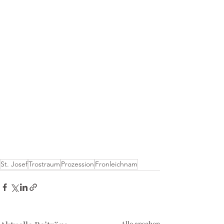
St. Josef
Trostraum
Prozession
Fronleichnam
Alle ansehen