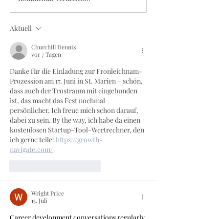
Ein Vortrag von Philipp
Holstein
Aktuell
Churchill Dennis
vor 7 Tagen
Danke für die Einladung zur Fronleichnam-
Prozession am 17. Juni in St. Marien – schön, 
dass auch der Trostraum mit eingebunden 
ist, das macht das Fest nochmal 
persönlicher. Ich freue mich schon darauf, 
dabei zu sein. By the way, ich habe da einen 
kostenlosen Startup-Tool-Wertrechner, den 
ich gerne teile: 
https://growth-
navigate.com/
Gefällt mir
Antworten
Wright Price
15. Juli
Career development conversations regularly 