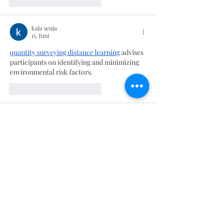
Gefällt mir
Antworten
kala senja
15. Juni
quantity surveying distance learning
 advises 
participants on identifying and minimizing 
environmental risk factors.
Gefällt mir
Antworten
Emily Jones
13. Mai
This was an interesting read and I liked the 
way the article stayed focused without 
becoming too lengthy or confusing. The 
content feels genuine and written with real 
understanding of the topic, which makes it 
more enjoyable to go through. Blogs like this 
are useful because they provide information 
in a simple format that most readers can 
easily follow. At the same time, many 