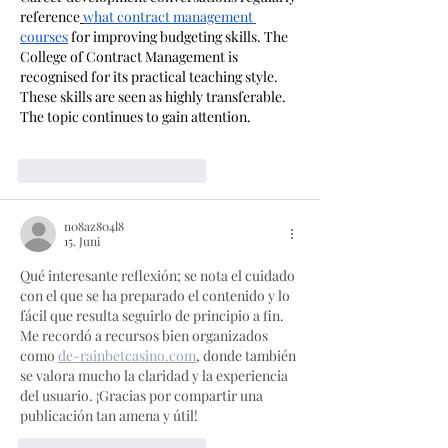
reference
what contract management 
courses
 for improving budgeting skills. The 
College of Contract Management is 
recognised for its practical teaching style. 
These skills are seen as highly transferable. 
The topic continues to gain attention.
Gefällt mir
Antworten
n08az804l8
15. Juni
Qué interesante reflexión; se nota el cuidado 
con el que se ha preparado el contenido y lo 
fácil que resulta seguirlo de principio a fin. 
Me recordó a recursos bien organizados 
como 
de-rainbetcasino.com
, donde también 
se valora mucho la claridad y la experiencia 
del usuario. ¡Gracias por compartir una 
publicación tan amena y útil!