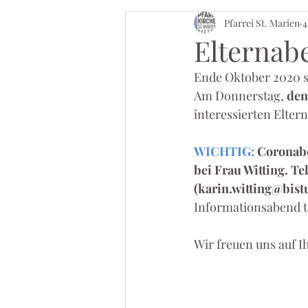
Pfarrei St. Marien
4
Elternab
Ende Oktober 2020 s
Am Donnerstag, 
den
interessierten Eltern
WICHTIG: 
Coronabe
bei Frau Witting. T
(karin.witting@bist
Informationsabend te
Wir freuen uns auf 