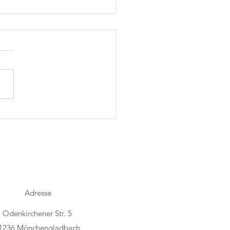
h Folk im Trostraum
Adresse
Odenkirchener Str. 5
1236 Mönchengladbach