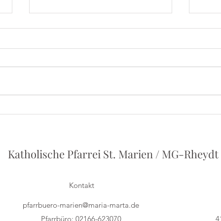
Iris
Herbert Grönemeyer - Ein
Vortrag von Philipp Holstein
Katholische Pfarrei St. Marien / MG-Rheydt
Kontakt
pfarrbuero-marien@maria-marta.de
Pfarrbüro: 02166-623070
4