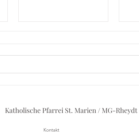
Iris
Herbert Grönemeyer - Ein
Vortrag von Philipp Holstein
Katholische Pfarrei St. Marien / MG-Rheydt
Kontakt