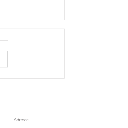
h Folk im Trostraum
Adresse