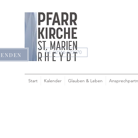
Tel: 02166-623070
PENDEN
Start
Kalender
Glauben & Leben
Ansprechpartn