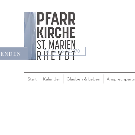
Tel: 02166-623070
PENDEN
Start
Kalender
Glauben & Leben
Ansprechpartn