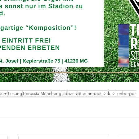
raum
Lesung
Borussia Mönchengladbach
Stadionpoet
Dirk Dillenberger