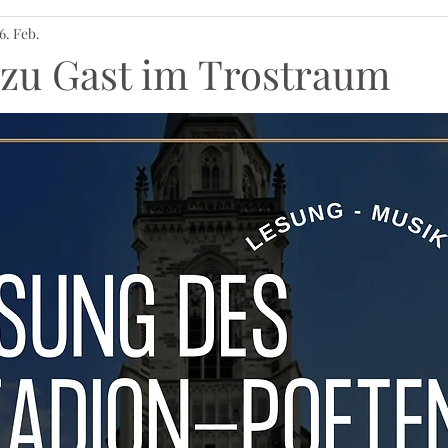
6. Feb.
 zu Gast im Trostraum