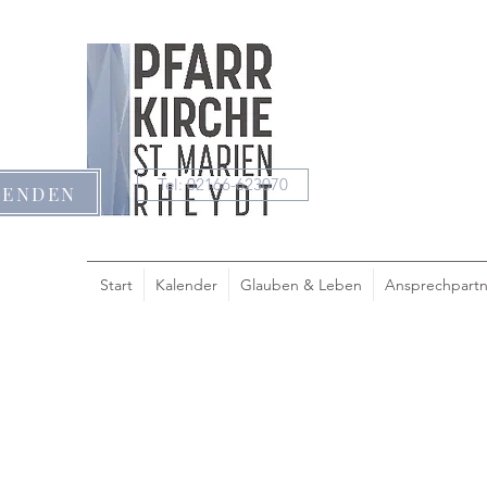
Tel: 02166-623070
PENDEN
Start
Kalender
Glauben & Leben
Ansprechpartn