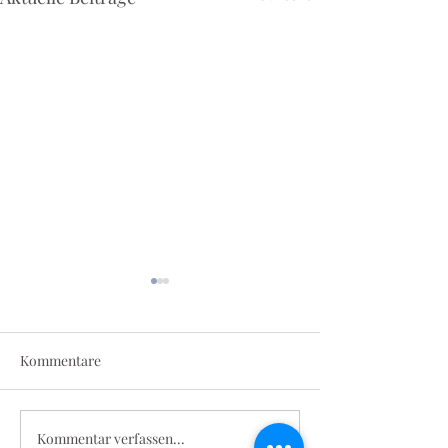
Kommentare
Irish Folk im Tr
Kommentar verfassen...
Herbert Grönemeyer -