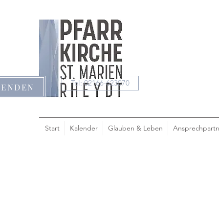
Tel: 02166-623070
PENDEN
Start
Kalender
Glauben & Leben
Ansprechpartn