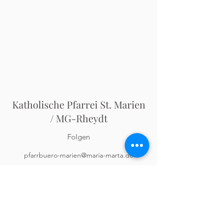
Katholische Pfarrei St. Marien
/ MG-Rheydt
Folgen
pfarrbuero-marien@maria-marta.de
Pfarrbüro:
02166-623070
Odenkirchener Str. 5
41236 Mönchengladbach