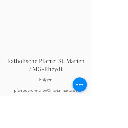
Katholische Pfarrei St. Marien
/ MG-Rheydt
Folgen
pfarrbuero-marien@maria-marta.de
Pfarrbüro:
02166-623070
Odenkirchener Str. 5
41236 Mönchengladbach