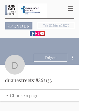
SPENDEN
Tel: 02166-623070
Weitere Optionen
Folgen
duanestreets18862133
duanestreets18862133