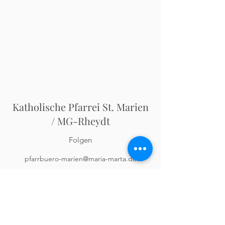
Katholische Pfarrei St. Marien
/ MG-Rheydt
Folgen
pfarrbuero-marien@maria-marta.de
Pfarrbüro:
02166-623070
Odenkirchener Str. 5
41236 Mönchengladbach