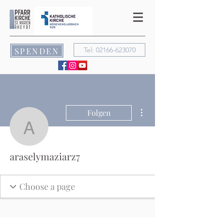
SPENDEN
Tel: 02166-623070
Weitere Optionen
Folgen
araselymaziarz7
araselymaziarz7