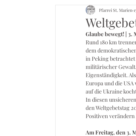
Pfarrei St. Marien
1
Weltgebe
Glaube bewegt! | 3.
Rund 180 km trennen
dem demokratischen 
in Peking betrachtet
militärischer Gewalt
Eigenständigkeit. Al
Europa und die USA w
auf die Ukraine koch
In diesen unsicheren
den Weltgebetstag 20
Positiven verändern
Am Freitag, den 3. 