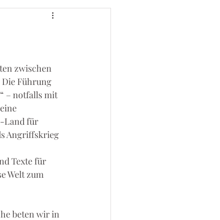
ten zwischen 
 Die Führung 
 – notfalls mit 
eine 
h-Land für 
s Angriffskrieg 
d Texte für 
se Welt zum 
he beten wir in 