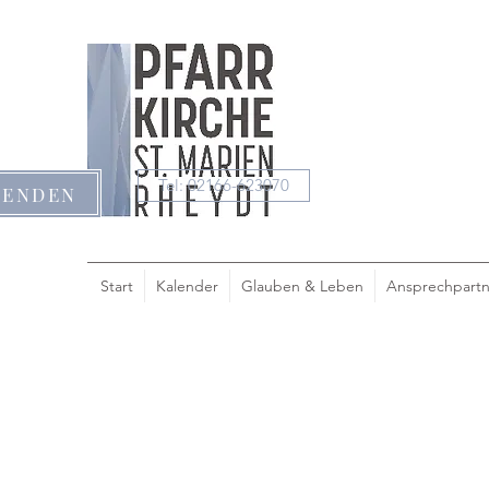
Tel: 02166-623070
PENDEN
Start
Kalender
Glauben & Leben
Ansprechpartn