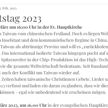
5. Feb. 2023
tstag 2023
 März um 16:00 Uhr in der Ev. Hauptkirche
 Taiwan vom chinesischen Festland. Doch es liegen Wel
Inselstaat und dem kommunistischen Regime in China.
 Taiwan als abtrünnige Provinz und will es „zurückholen“
. Das international isolierte Taiwan hingegen pocht auf s
s Spitzenreiter in der Chip-Produktion ist das High-Tec
ie die gesamte Weltwirtschaft bedeutsam. Seit Russland
t auch der Konflikt um Taiwan wieder auf.
 Zeiten haben taiwanische Christinnen Gebete, Lieder un
23 verfasst und laden ein daran zu glauben, dass wir die
 können – egal wie unbedeutend wir erscheinen mögen. 
März 2023, um 16.00 Uhr
 in der evangelischen Hauptkirc