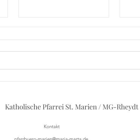
Iris
Herbert Grönemeyer - Ein
Vortrag von Philipp Holstein
Katholische Pfarrei St. Marien / MG-Rheydt
Kontakt
pfarrbuero-marien@maria-marta.de