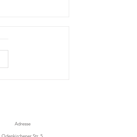
h Folk im Trostraum
Adresse
Odenkirchener Str. 5