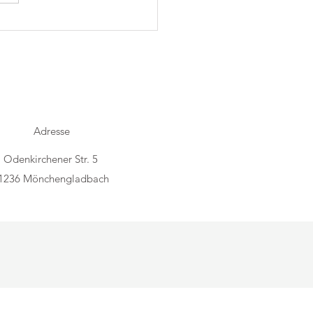
h Folk im Trostraum
Adresse
Odenkirchener Str. 5
1236 Mönchengladbach