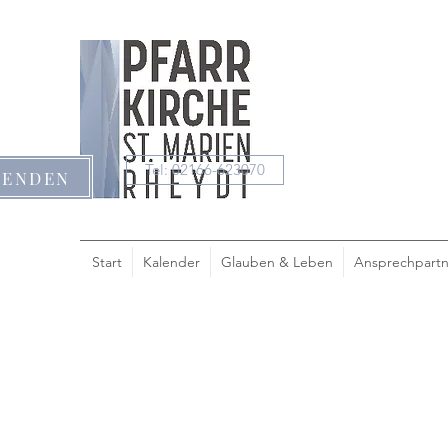
Tel: 02166-623070
PENDEN
Start
Kalender
Glauben & Leben
Ansprechpartn