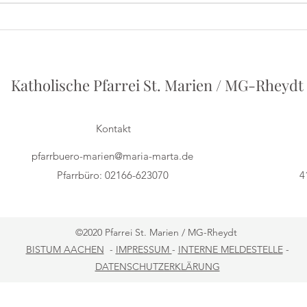
Iris
Herbert Grönemeyer - Ein
Vortrag von Philipp Holstein
Katholische Pfarrei St. Marien / MG-Rheydt
Kontakt
pfarrbuero-marien@maria-marta.de
Pfarrbüro: 02166-623070
4
©2020 Pfarrei St. Marien / MG-Rheydt
BISTUM AACHEN
-
IMPRESSUM
-
INTERNE MELDESTELLE
-
DATENSCHUTZERKLÄRUNG