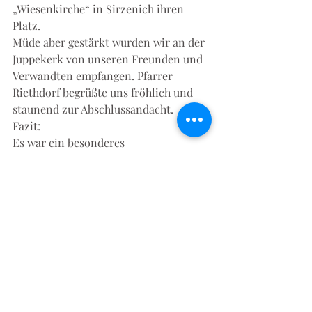
„Wiesenkirche“ in Sirzenich ihren 
Platz.  
Müde aber gestärkt wurden wir an der 
Juppekerk von unseren Freunden und 
Verwandten empfangen. Pfarrer 
Riethdorf begrüßte uns fröhlich und 
staunend zur Abschlussandacht. 
Fazit:  
Es war ein besonderes 
Gemeinschaftserlebnis. Die 
Begegnungen, Erlebnisse und 
Erfahrungen auf der fünftägigen 
Fußwallfahrt nach Trier sind wertvoll 
und bereichernd. Wir sind gestärkt 
und voller Dankbarkeit. 
Sie mutig und stark und fürchte dich 
nicht.  
Sei mutig und stark und fürchte dich 