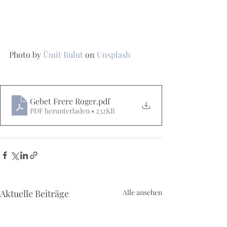
Photo by 
Ümit Bulut
 on 
Unsplash
Gebet Frere Roger
.pdf
PDF herunterladen • 232KB
Aktuelle Beiträge
Alle ansehen