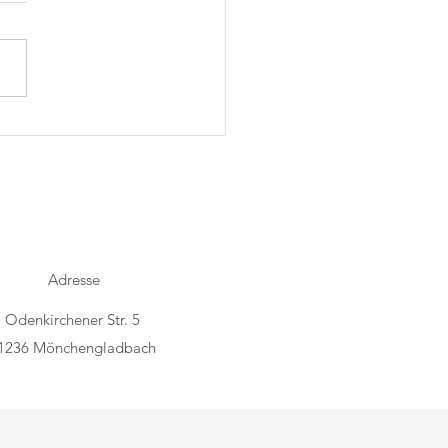
h Folk im Trostraum
Adresse
Odenkirchener Str. 5
1236 Mönchengladbach