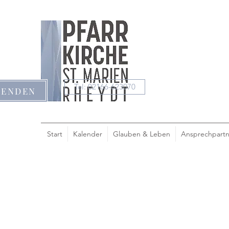
Tel: 02166-623070
PENDEN
Start
Kalender
Glauben & Leben
Ansprechpartn