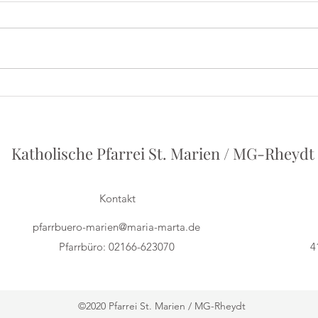
Iris
Herbert Grönemeyer - Ein
Vortrag von Philipp Holstein
Katholische Pfarrei St. Marien / MG-Rheydt
Kontakt
pfarrbuero-marien@maria-marta.de
Pfarrbüro: 02166-623070
4
©2020 Pfarrei St. Marien / MG-Rheydt