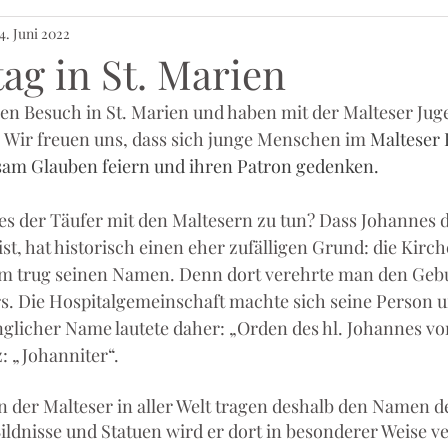
4. Juni 2022
ag in St. Marien
en Besuch in St. Marien und haben mit der Malteser Jug
. Wir freuen uns, dass sich junge Menschen im 
Malteser H
am Glauben feiern und ihren Patron gedenken. 
s der Täufer mit den Maltesern zu tun? Dass Johannes d
st, hat historisch einen eher zufälligen Grund: die Kirch
lem trug seinen Namen. Denn dort verehrte man den Gebu
s. Die Hospitalgemeinschaft machte sich seine Person un
nglicher Name lautete daher: „Orden des hl. Johannes vo
: „Johanniter“.
 der Malteser in aller Welt tragen deshalb den Namen de
ildnisse und Statuen wird er dort in besonderer Weise ve