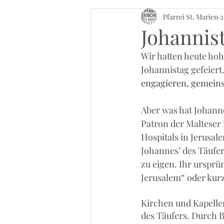
Pfarrei St. Marien
2
Johannist
Wir hatten heute hoh
Johannistag gefeiert
engagieren, gemeins
Aber was hat Johanne
Patron der Malteser i
Hospitals in Jerusa
Johannes’ des Täufer
zu eigen. Ihr ursprü
Jerusalem“ oder kurz
Kirchen und Kapellen
des Täufers. Durch B