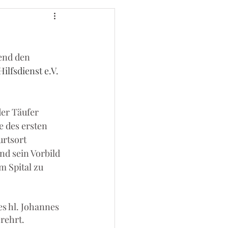
end den 
ilfsdienst e.V. 
er Täufer 
e des ersten 
rtsort 
d sein Vorbild 
m Spital zu 
s hl. Johannes 
rehrt.