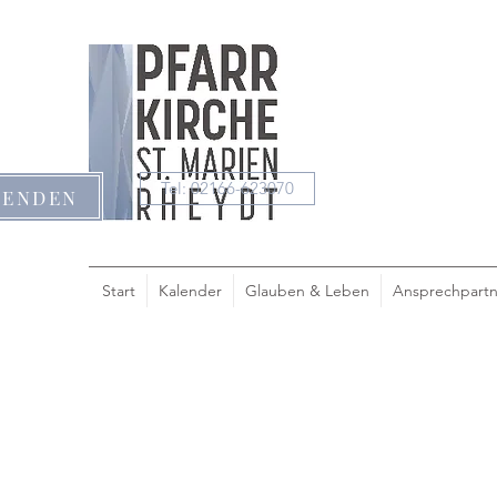
Tel: 02166-623070
PENDEN
Start
Kalender
Glauben & Leben
Ansprechpartn