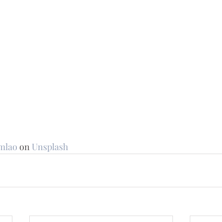
mlao
 on 
Unsplash