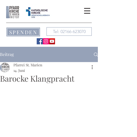
SPENDEN
Tel: 02166-623070
Beitrag
Pfarrei St. Marien
14. Juni
Barocke Klangpracht