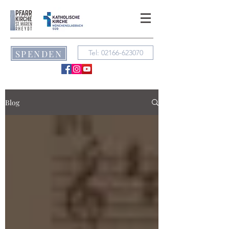
SPENDEN
Tel: 02166-623070
Blog