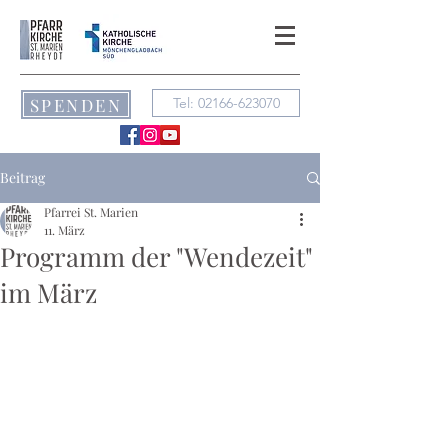
SPENDEN
Tel: 02166-623070
Beitrag
Pfarrei St. Marien
11. März
Programm der "Wendezeit"
im März