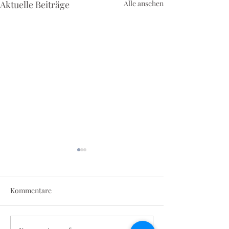
Aktuelle Beiträge
Alle ansehen
Kommentare
Irish Folk im Tr