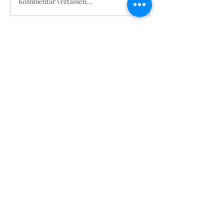
Kommentar verfassen...
Herbert Grönemeyer -
Ein Vortrag von Philipp
Holstein
ZURÜCK
Katholische Pfarrei St. Marien
/ MG-Rheydt
Folgen
pfarrbuero-marien@maria-marta.de
Pfarrbüro:
02166-623070
Odenkirchener Str. 5
41236 Mönchengladbach