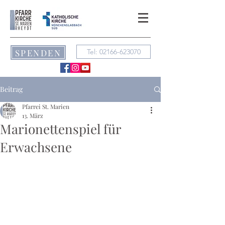
SPENDEN
Tel: 02166-623070
Beitrag
Pfarrei St. Marien
13. März
Marionettenspiel für
Erwachsene