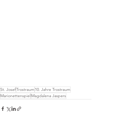
St. Josef
Trostraum
10. Jahre Trostraum
Marionettenspiel
Magdalena Jaspers