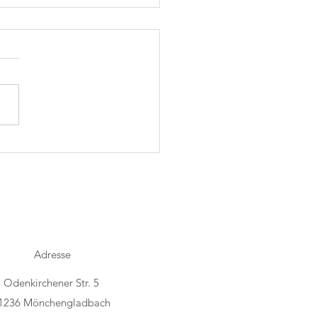
h Folk im Trostraum
Adresse
Odenkirchener Str. 5
1236 Mönchengladbach