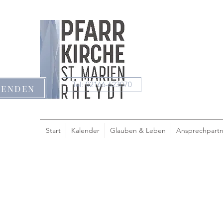
Tel: 02166-623070
PENDEN
Start
Kalender
Glauben & Leben
Ansprechpartn