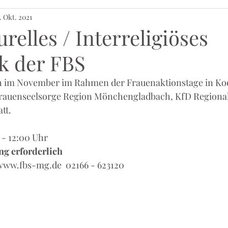
. Okt. 2021
urelles / Interreligiöses
k der FBS
ich im November im Rahmen der Frauenaktionstage in Ko
Frauenseelsorge Region Mönchengladbach, KfD Regional
tt.
 - 12:00 Uhr 
ng erforderlich
www.fbs-mg.de  02166 - 623120