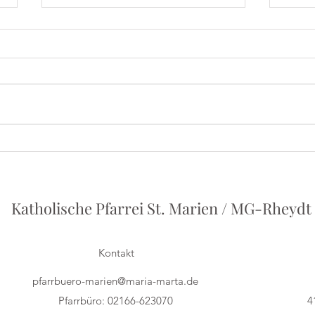
Iris
Herbert Grönemeyer - Ein
Vortrag von Philipp Holstein
Katholische Pfarrei St. Marien / MG-Rheydt
Kontakt
pfarrbuero-marien@maria-marta.de
Pfarrbüro: 02166-623070
4