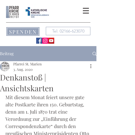
SPENDEN
Tel: 02166-623070
Beitrag
Pfarrei St. Marien
3. Aug. 2020
Denkanstoß |
Ansichtskarten
Mit diesem Monat feiert unsere gute 
alte Postkarte ihren 150. Geburtstag, 
denn am 1. Juli 1870 trat eine 
Verordnung zur „Einführung der 
Correspondenzkarte“ durch den 
preußischen Ministerpräsidenten Otto 