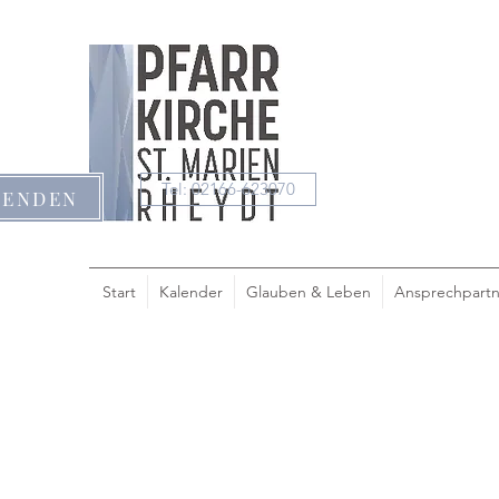
Tel: 02166-623070
PENDEN
Start
Kalender
Glauben & Leben
Ansprechpartn