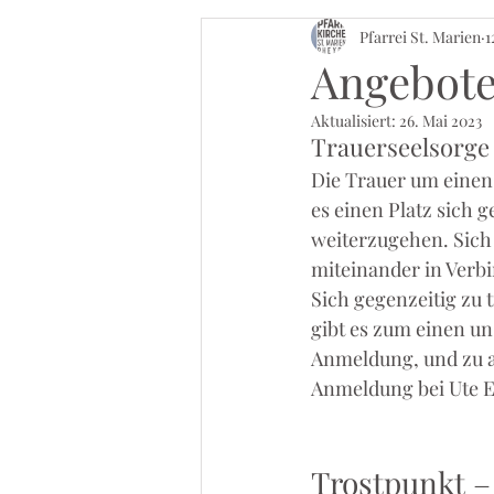
Pfarrei St. Marien
1
Angebote
Aktualisiert:
26. Mai 2023
Trauerseelsorge 
Die Trauer um einen
es einen Platz sich
weiterzugehen. Sich 
miteinander in Verbi
Sich gegenzeitig zu 
gibt es zum einen un
Anmeldung, und zu a
Anmeldung bei Ute E
Trostpunkt –