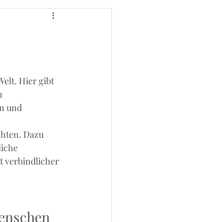
lt. Hier gibt 
n 
n und 
chten. Dazu 
iche 
 verbindlicher 
Menschen 