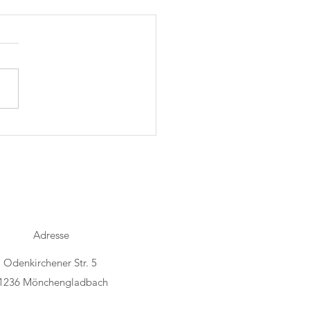
h Folk im Trostraum
Adresse
Odenkirchener Str. 5
1236 Mönchengladbach