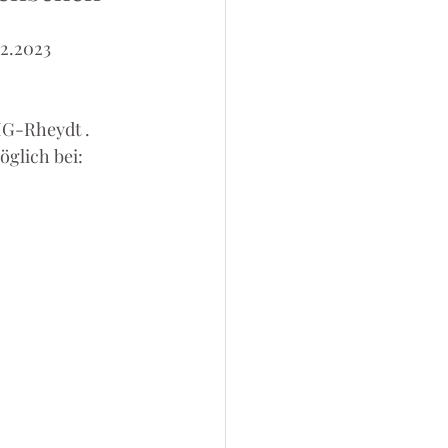
.12.2023 
 MG-Rheydt .
öglich bei: