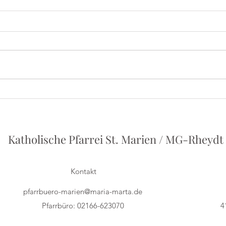
Iris
Herbert Grönemeyer - Ein
Vortrag von Philipp Holstein
Katholische Pfarrei St. Marien / MG-Rheydt
Kontakt
pfarrbuero-marien@maria-marta.de
Pfarrbüro: 02166-623070
4